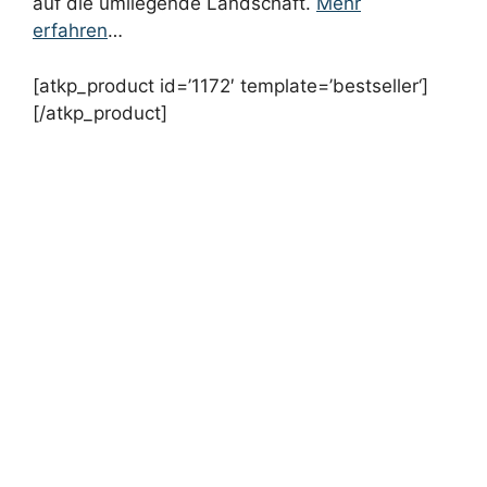
auf die umliegende Landschaft.
Mehr
erfahren
…
[atkp_product id=’1172′ template=’bestseller‘]
[/atkp_product]