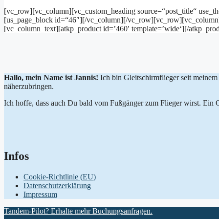
[vc_row][vc_column][vc_custom_heading source=“post_title“ use_t
[us_page_block id=“46″][/vc_column][/vc_row][vc_row][vc_column]
[vc_column_text][atkp_product id=’460′ template=’wide‘][/atkp_pro
Hallo, mein Name ist Jannis!
Ich bin Gleitschirmflieger seit meinem
näherzubringen.
Ich hoffe, dass auch Du bald vom Fußgänger zum Flieger wirst. Ein Gle
Infos
Cookie-Richtlinie (EU)
Datenschutzerklärung
Impressum
Tandem-Pilot? Erhalte mehr Buchungsanfragen.