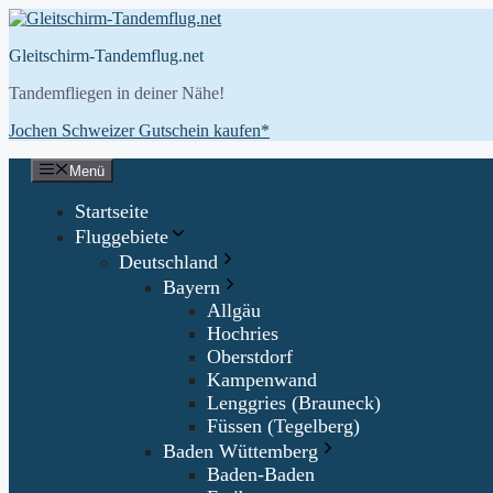
Zum
Inhalt
Gleitschirm-Tandemflug.net
springen
Tandemfliegen in deiner Nähe!
Jochen Schweizer Gutschein kaufen*
Menü
Startseite
Fluggebiete
Deutschland
Bayern
Allgäu
Hochries
Oberstdorf
Kampenwand
Lenggries (Brauneck)
Füssen (Tegelberg)
Baden Wüttemberg
Baden-Baden