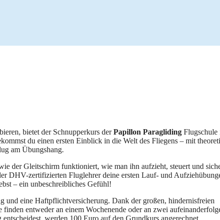
obieren, bietet der Schnupperkurs der
Papillon Paragliding
Flugschule
kommst du einen ersten Einblick in die Welt des Fliegens – mit theoret
Flug am Übungshang.
ie der Gleitschirm funktioniert, wie man ihn aufzieht, steuert und sich
der DHV-zertifizierten Fluglehrer deine ersten Lauf- und Aufziehübung
hebst – ein unbeschreibliches Gefühl!
und eine Haftpflichtversicherung. Dank der großen, hindernisfreien
rse finden entweder an einem Wochenende oder an zwei aufeinanderfol
ng entscheidest, werden 100 Euro auf den Grundkurs angerechnet.