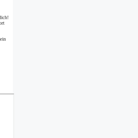
dich!
ort
dein