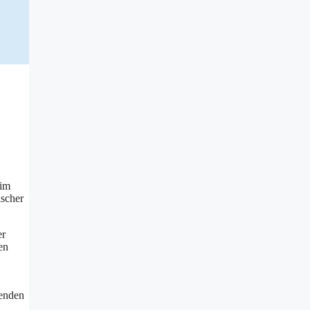
 im
ischer
er
en
genden