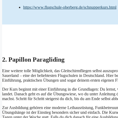
https://www.flugschule-oberberg.de/schnupperkurs.html
2. Papillon Paragliding
Eine weitere tolle Möglichkeit, das Gleitschirmfliegen selbst auszupr
Sauerland – eine der beliebtesten Flugschulen in Deutschland. Hier be
Einführung, praktischen Übungen und sogar deinem ersten eigenen 
Der Kurs beginnt mit einer Einführung in die Grundlagen: Du lernst, w
landet. Danach geht es auf die Übungswiese, wo du unter Anleitung 
machst. Schritt für Schritt steigerst du dich, bis du am Ende selbst ab
Zur Ausbildung gehören eine moderne Leihausrüstung, Funkbetreuung 
Übungshänge ist der Einstieg besonders sicher und einfach. Die Ku
Tagen unter der Woche statt. Falls du dich danach für eine Ausbildu