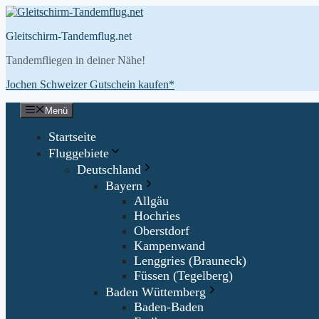
Zum
Inhalt
Gleitschirm-Tandemflug.net
springen
Tandemfliegen in deiner Nähe!
Jochen Schweizer Gutschein kaufen*
Menü
Startseite
Fluggebiete
Deutschland
Bayern
Allgäu
Hochries
Oberstdorf
Kampenwand
Lenggries (Brauneck)
Füssen (Tegelberg)
Baden Wüttemberg
Baden-Baden